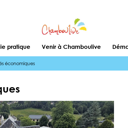
ie pratique
Venir à Chamboulive
Démar
tés économiques
ques