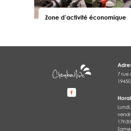
Zone d’activité économique
En savoir
Adre
7 rue 
1945
Lien vers le compte Faceboo
Horai
Lundi,
vendre
17h30
Samedi