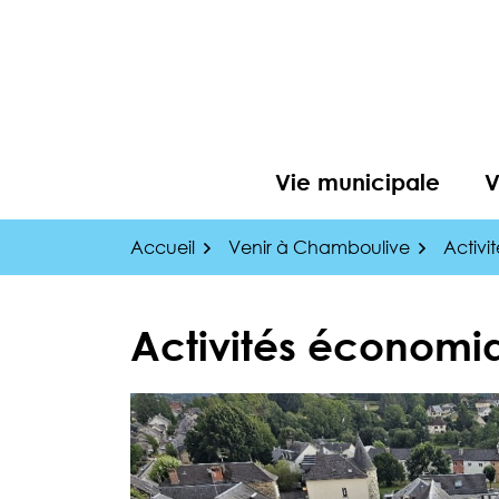
Gestion des traceurs
Aller
au
contenu
Vie municipale
V
Accueil
Venir à Chamboulive
Activi
Activités économi