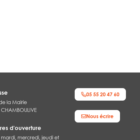
sse
05 55 20 47 60
de la Mairie
0 CHAMBOULIVE
Nous écrire
k
res d'ouverture
 mardi, mercredi, jeudi et