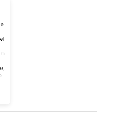
ge
 et
 la
s,
é-