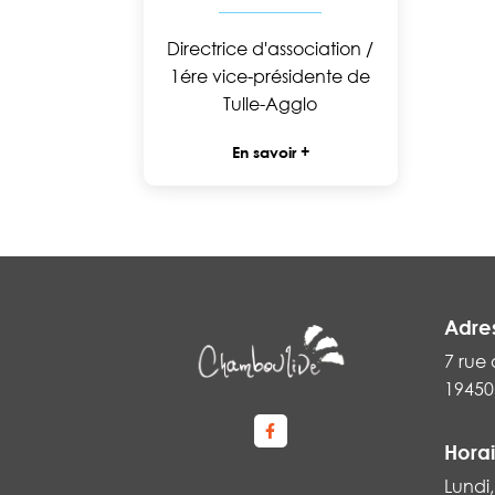
Directrice d'association /
1ére vice-présidente de
Tulle-Agglo
En savoir +
Adre
7 rue 
1945
Lien vers le compte Faceboo
Horai
Lundi,