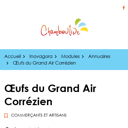
Gestion des traceurs
Aller
au
Li
contenu
Accueil
Inovagora
Modules
Annuaires
Œufs du Grand Air Corrézien
Œufs du Grand Air
Corrézien
COMMERÇANTS ET ARTISANS