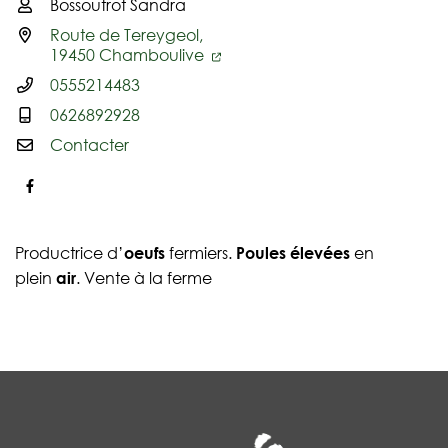
Bossoutrot Sandra
Infos utiles
Route de Tereygeol,
19450 Chamboulive
0555214483
0626892928
Contacter
Facebook
Productrice d’
oeufs
fermiers.
Poules élevées
en
plein
air
. Vente à la ferme