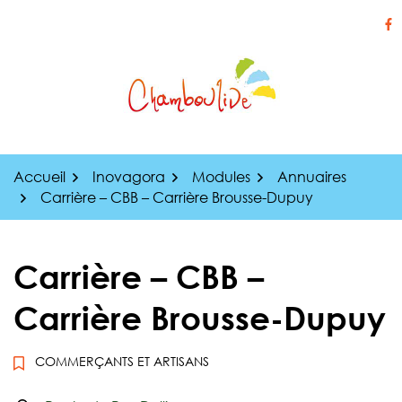
Gestion des traceurs
Aller
au
Li
contenu
Accueil
Inovagora
Modules
Annuaires
Carrière – CBB – Carrière Brousse-Dupuy
Carrière – CBB –
Carrière Brousse-Dupuy
COMMERÇANTS ET ARTISANS