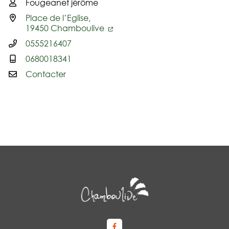
Fougeanet jérôme
Infos utiles
Place de l’Eglise,
19450 Chamboulive
0555216407
0680018341
Contacter