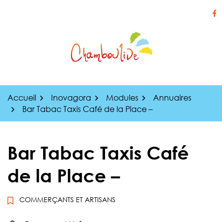
Gestion des traceurs
Aller
au
Li
contenu
Accueil
Inovagora
Modules
Annuaires
Bar Tabac Taxis Café de la Place –
Bar Tabac Taxis Café
de la Place –
COMMERÇANTS ET ARTISANS