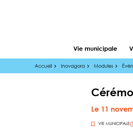
Gestion des traceurs
Aller
au
contenu
Vie municipale
V
Accueil
Inovagora
Modules
Évé
Cérémo
Le
11
novem
VIE MUNICIPALE