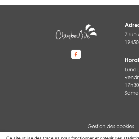
Adre
7 rue 
1945
Lien vers le compte Faceboo
Horai
Lundi,
vendre
17h30
Samedi
Gestion des cookies
Ce site utilise des traceurs pour fonctionner et obtenir des statisti