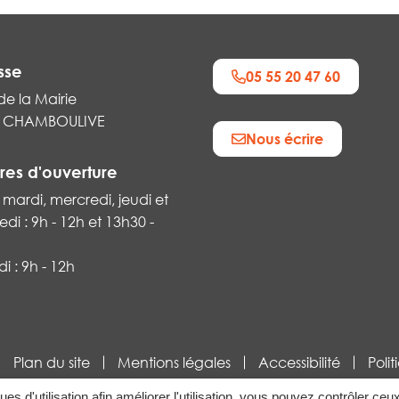
sse
05 55 20 47 60
de la Mairie
0 CHAMBOULIVE
Nous écrire
k
res d'ouverture
 mardi, mercredi, jeudi et
di : 9h - 12h et 13h30 -
 : 9h - 12h
Plan du site
Mentions légales
Accessibilité
Poli
ques d'utilisation afin améliorer l'utilisation, vous pouvez contrôler ceu